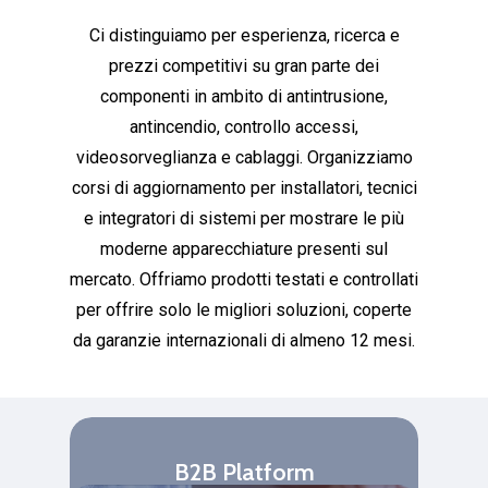
Ci
distinguiamo
per
esperienza,
ricerca
e
prezzi
competitivi
su
gran
parte
dei
componenti
in
ambito
di
antintrusione,
antincendio,
controllo
accessi,
videosorveglianza
e
cablaggi.
Organizziamo
corsi
di
aggiornamento
per
installatori,
tecnici
e
integratori
di
sistemi
per
mostrare
le
più
moderne
apparecchiature
presenti
sul
mercato.
Offriamo
prodotti
testati
e
controllati
per
offrire
solo
le
migliori
soluzioni,
coperte
da
garanzie
internazionali
di
almeno
12
mesi.
B2B Platform