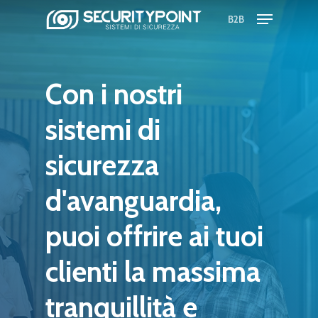
Skip
Menu
B2B
to
main
content
Con
i
nostri
sistemi
di
sicurezza
d'avanguardia,
puoi
offrire
ai
tuoi
clienti
la
massima
tranquillità
e