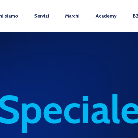
hi siamo
Servizi
Marchi
Academy
B
Special