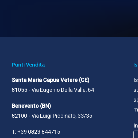
Punti Vendita
I
Santa Maria Capua Vetere (CE)
I
81055 - Via Eugenio Della Valle, 64
su
sp
Benevento (BN)
m
82100 - Via Luigi Piccinato, 33/35
I
T:
+39 0823 844715