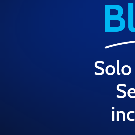
B
Solo 
Se
inc