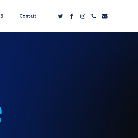
twitter
facebook
instagram
phone
email
2B
Contatti
e