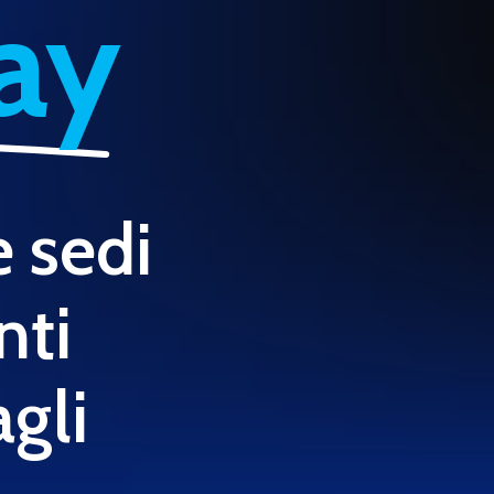
ay
e sedi
nti
agli